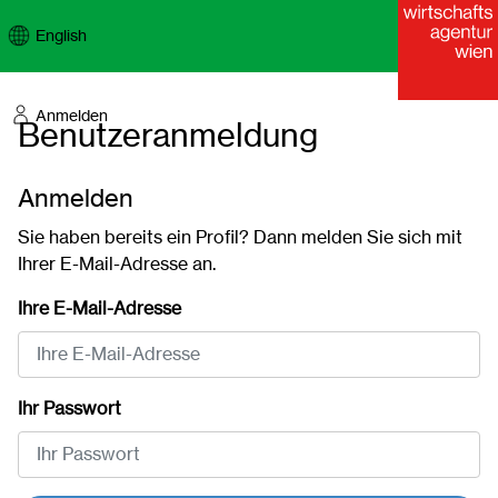
Accesskey
Accesskey
Accesskey
Zum Inhalt springen
Zum Hauptmenü springen
Zur Suche springen
[3]
[1]
[2]
English
Anmelden
Benutzeranmeldung
Anmelden
Sie haben bereits ein Profil? Dann melden Sie sich mit
Ihrer E-Mail-Adresse an.
Ihre E-Mail-Adresse
Ihr Passwort